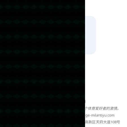
简体中文
·
繁體中文
米兰体育官网科技有限公司
成为中国领先的体育信息与互动平台，点燃每一个体育爱好者的激情。
电话：
+86 152 7524 7788
邮箱：
service@page-milantiyu.com
微信：pagemilantiy_113
营业时间：7×24
成都市高新区天府大道108号