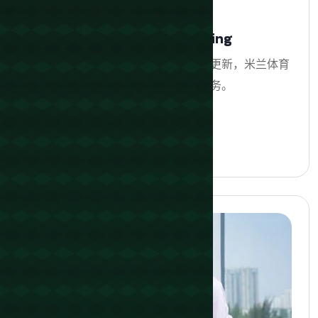
Marketing Consulting
围绕最新最全的体育赛事资讯，实时更新，米兰体育
官网持续打磨更优质的服务。