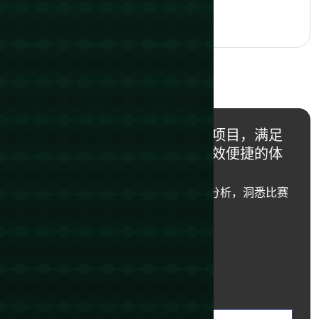
米兰体育官网以覆盖多元体育项目，满足
不同受众需求为核心，带来高效便捷的体
验。
米兰体育官网以深度赛事回顾与专业分析，洞悉比赛
内幕为核心，带来高效便捷的体验。
$45
/per month