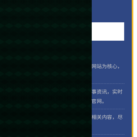
$80
/per month
CHOOSE PLAN
米兰体育官网以米兰体育官方网站为核心，
带来高效便捷的体验。
想了解更多最新最全的体育赛事资讯，实时
更新相关内容，尽在米兰体育官网。
想了解更多米兰体育官方网站相关内容，尽
在米兰体育官网。