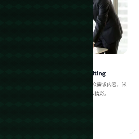
Management Consulting
精选覆盖多元体育项目，满足不同受众需求内容，米
兰体育官网与你一同发现更多精彩。