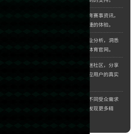
米兰体育官网以最新最全的体育赛事资讯，
实时更新为核心，带来高效便捷的体验。
想了解更多深度赛事回顾与专业分析，洞悉
比赛内幕相关内容，尽在米兰体育官网。
米兰体育官网围绕活跃的体育迷社区，分享
见解，交流热点不断创新，回应用户的真实
需求。
精选覆盖多元体育项目，满足不同受众需求
内容，米兰体育官网与你一同发现更多精
彩。