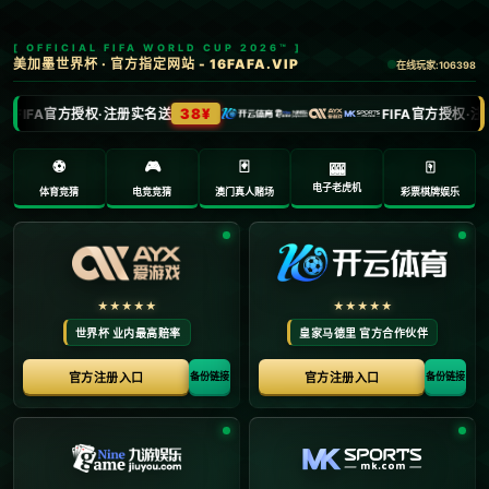
[ OFFICIAL FIFA WORLD CUP 2026™ ]
美加墨世界杯 · 官方指定网站 - 16FAFA.VIP
在线玩家:
106398
38¥
FIFA官方授权·注册实名送
FIFA官方授权·注
⚽️
🎮
🃏
🀄️
🎰
电子老虎机
体育竞猜
电竞竞猜
澳门真人赌场
彩票棋牌娱乐
★★★★★
★★★★★
世界杯 业内最高赔率
皇家马德里 官方合作伙伴
官方注册入口
官方注册入口
备份链接
备份链接