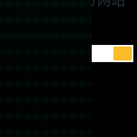
订阅我们的资讯
关注我们
服务内容
关于米兰