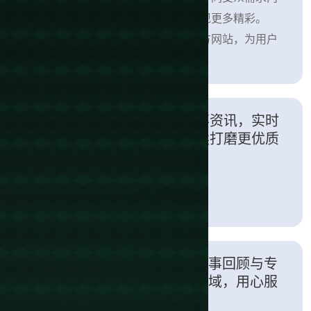
容，米兰体育官网与你一同发现更多精彩。
米兰体育官网专注米兰体育官方网站，为用户
提供专业可靠的体验。
围绕最新最全的体育赛事资讯，实时
更新，米兰体育官网持续打磨更优质
的服务。
info@gmail.com
advicore@gmail.com
米兰体育官网深耕深度赛事回顾与专
业分析，洞悉比赛内幕领域，用心服
务每一位用户。