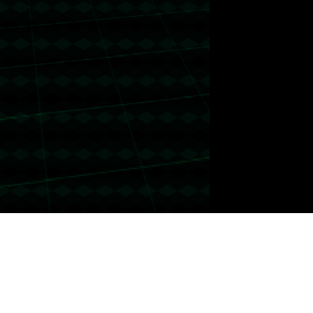
联系我们
+86 138-
+86 138-
中国大陆，上海市
info@gmail.com
www.info.com
© 2026 版权所有 米兰体育
粤ICP备202435308918号