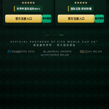
★★★★★
★★★★★
世界杯首存返利68%
国际足联 授权转播
官方注册入口
官方注册入口
备份链接
备份链接
直播平台 ：58261·me
访问
OFFICIAL PARTNERS OF FIFA WORLD CUP 26™
美加墨世界杯 · 官方指定网站
FIFA 2026
REAL MADRID
AC MILAN
INTER MILAN